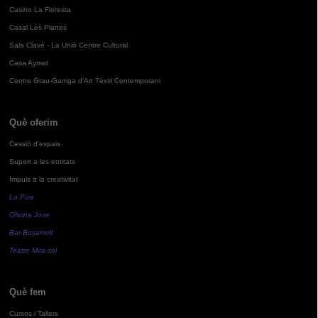
Casino La Floresta
Casal Les Planes
Sala Clavé - La Unió Centre Cultural
Casa Aymat
Centre Grau-Garriga d'Art Tèxtil Contemporani
Què oferim
Cessió d'espais
Suport a les entitats
Impuls a la creativitat
La Pua
Oficina Jove
Bar Bocamoll
Teatre Mira-sol
Què fem
Cursos i Tallers