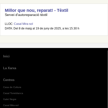
Millor que nou, reparat! - Tèxtil
Servei d'autoreparació tèxtil
LLOC:
Casal Mira-sol
DATA: Del 8 de maig al 19 de juny de 2025, a les 15.30 h
Inici
La Xarxa
Centres
Casa de Cultura
Casal Torreblanca
Xalet Negre
Casal Mira-sol