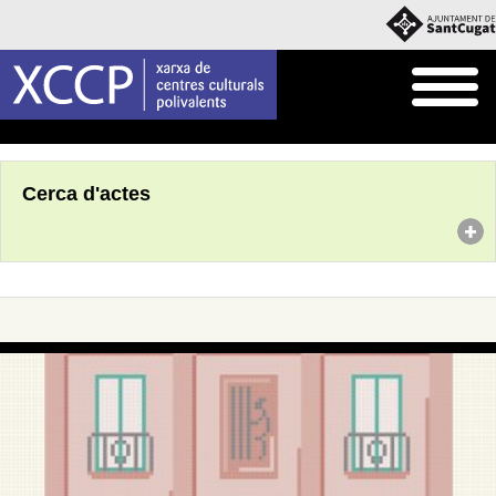
Inici
Agenda
Cerca d'actes