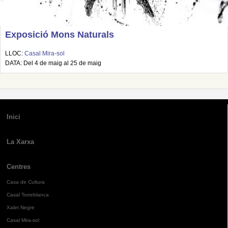
Exposició Mons Naturals
LLOC:
Casal Mira-sol
DATA: Del 4 de maig al 25 de maig
Inici
La Xarxa
Centres
Casa de Cultura
Casal Torreblanca
Xalet Negre
Casal Mira-sol