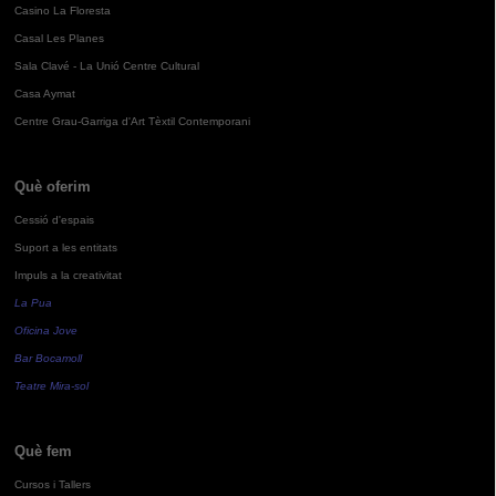
Casino La Floresta
Casal Les Planes
Sala Clavé - La Unió Centre Cultural
Casa Aymat
Centre Grau-Garriga d'Art Tèxtil Contemporani
Què oferim
Cessió d'espais
Suport a les entitats
Impuls a la creativitat
La Pua
Oficina Jove
Bar Bocamoll
Teatre Mira-sol
Què fem
Cursos i Tallers