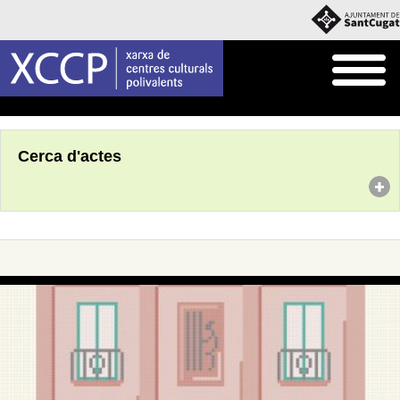
Inici
Agenda
Cerca d'actes