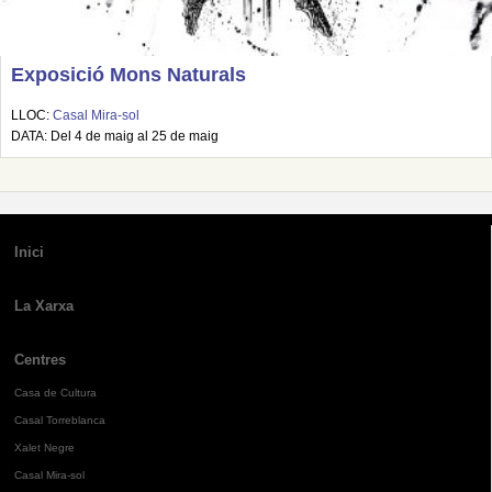
Exposició Mons Naturals
LLOC:
Casal Mira-sol
DATA: Del 4 de maig al 25 de maig
Inici
La Xarxa
Centres
Casa de Cultura
Casal Torreblanca
Xalet Negre
Casal Mira-sol