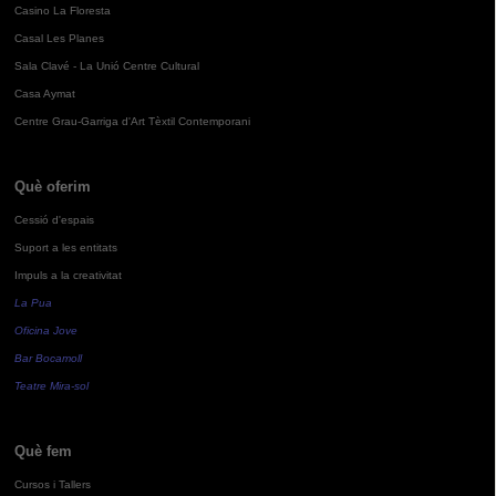
Casino La Floresta
Casal Les Planes
Sala Clavé - La Unió Centre Cultural
Casa Aymat
Centre Grau-Garriga d'Art Tèxtil Contemporani
Què oferim
Cessió d'espais
Suport a les entitats
Impuls a la creativitat
La Pua
Oficina Jove
Bar Bocamoll
Teatre Mira-sol
Què fem
Cursos i Tallers