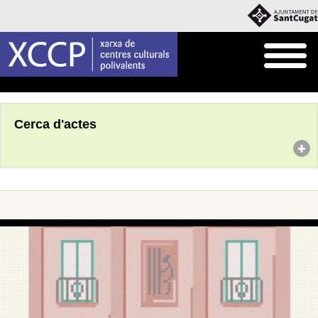
Inici
Agenda
Cerca d'actes