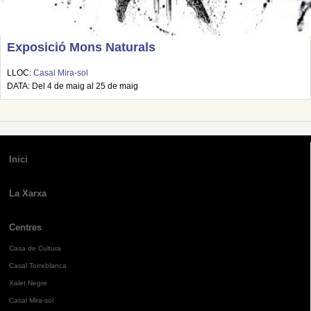
Exposició Mons Naturals
LLOC:
Casal Mira-sol
DATA: Del 4 de maig al 25 de maig
Inici
La Xarxa
Centres
Casa de Cultura
Casal Torreblanca
Xalet Negre
Casal Mira-sol