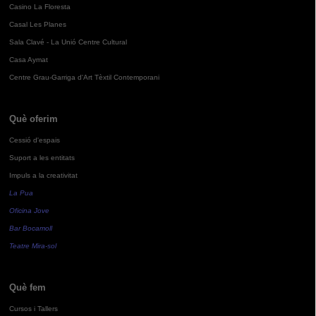
Casino La Floresta
Casal Les Planes
Sala Clavé - La Unió Centre Cultural
Casa Aymat
Centre Grau-Garriga d'Art Tèxtil Contemporani
Què oferim
Cessió d'espais
Suport a les entitats
Impuls a la creativitat
La Pua
Oficina Jove
Bar Bocamoll
Teatre Mira-sol
Què fem
Cursos i Tallers