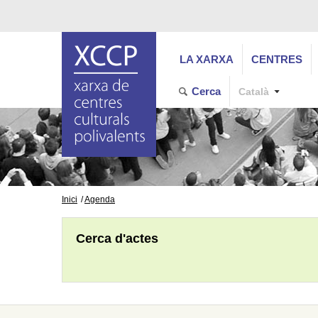
LA XARXA
CENTRES
Cerca
Català
Inici
Agenda
Cerca d'actes