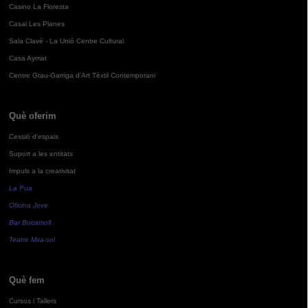
Casino La Floresta
Casal Les Planes
Sala Clavé - La Unió Centre Cultural
Casa Aymat
Centre Grau-Garriga d'Art Tèxtil Contemporani
Què oferim
Cessió d'espais
Suport a les entitats
Impuls a la creativitat
La Pua
Oficina Jove
Bar Bocamoll
Teatre Mira-sol
Què fem
Cursos i Tallers