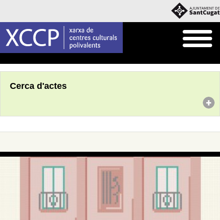
Inici
Agenda
Cerca d'actes