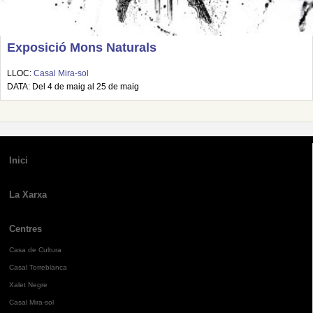
Exposició Mons Naturals
LLOC:
Casal Mira-sol
DATA: Del 4 de maig al 25 de maig
Inici
La Xarxa
Centres
Casa de Cultura
Casal Torreblanca
Xalet Negre
Casal Mira-sol