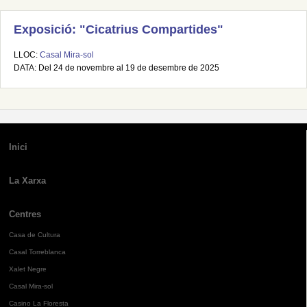
Exposició: "Cicatrius Compartides"
LLOC:
Casal Mira-sol
DATA: Del 24 de novembre al 19 de desembre de 2025
Inici
La Xarxa
Centres
Casa de Cultura
Casal Torreblanca
Xalet Negre
Casal Mira-sol
Casino La Floresta