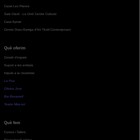
Casal Les Planes
Sala Clavé - La Unió Centre Cultural
Casa Aymat
Centre Grau-Garriga d'Art Tèxtil Contemporani
Què oferim
Cessió d'espais
Suport a les entitats
Impuls a la creativitat
La Pua
Oficina Jove
Bar Bocamoll
Teatre Mira-sol
Què fem
Cursos i Tallers
Programació pròpia