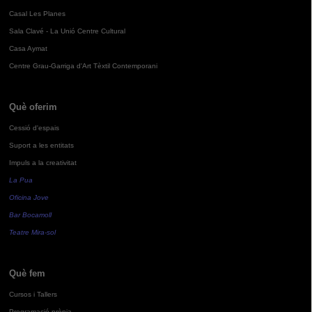
Casal Les Planes
Sala Clavé - La Unió Centre Cultural
Casa Aymat
Centre Grau-Garriga d'Art Tèxtil Contemporani
Què oferim
Cessió d'espais
Suport a les entitats
Impuls a la creativitat
La Pua
Oficina Jove
Bar Bocamoll
Teatre Mira-sol
Què fem
Cursos i Tallers
Programació pròpia