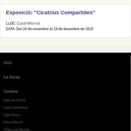
Exposició: "Cicatrius Compartides"
LLOC:
Casal Mira-sol
DATA: Del 24 de novembre al 19 de desembre de 2025
Inici
La Xarxa
Centres
Casa de Cultura
Casal Torreblanca
Xalet Negre
Casal Mira-sol
Casino La Floresta