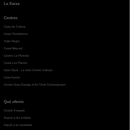
La Xarxa
Centres
Casa de Cultura
Casal Torreblanca
Xalet Negre
Casal Mira-sol
Casino La Floresta
Casal Les Planes
Sala Clavé - La Unió Centre Cultural
Casa Aymat
Centre Grau-Garriga d'Art Tèxtil Contemporani
Què oferim
Cessió d'espais
Suport a les entitats
Impuls a la creativitat