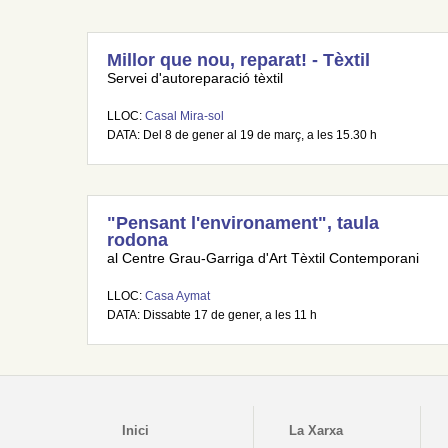
Millor que nou, reparat! - Tèxtil
Servei d'autoreparació tèxtil
LLOC:
Casal Mira-sol
DATA: Del 8 de gener al 19 de març, a les 15.30 h
"Pensant l'environament", taula
rodona
al Centre Grau-Garriga d'Art Tèxtil Contemporani
LLOC:
Casa Aymat
DATA: Dissabte 17 de gener, a les 11 h
Inici
La Xarxa