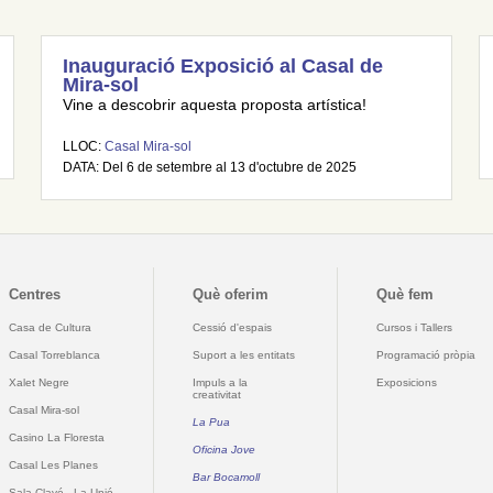
Inauguració Exposició al Casal de
Mira-sol
Vine a descobrir aquesta proposta artística!
LLOC:
Casal Mira-sol
DATA: Del 6 de setembre al 13 d'octubre de 2025
Centres
Què oferim
Què fem
Casa de Cultura
Cessió d'espais
Cursos i Tallers
Casal Torreblanca
Suport a les entitats
Programació pròpia
Xalet Negre
Impuls a la
Exposicions
creativitat
Casal Mira-sol
La Pua
Casino La Floresta
Oficina Jove
Casal Les Planes
Bar Bocamoll
Sala Clavé - La Unió