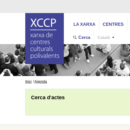
LA XARXA
CENTRES
Cerca
Català
Inici
Agenda
Cerca d'actes