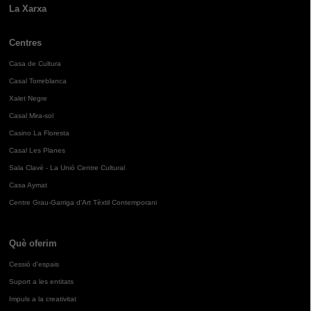
La Xarxa
Centres
Casa de Cultura
Casal Torreblanca
Xalet Negre
Casal Mira-sol
Casino La Floresta
Casal Les Planes
Sala Clavé - La Unió Centre Cultural
Casa Aymat
Centre Grau-Garriga d'Art Tèxtil Contemporani
Què oferim
Cessió d'espais
Suport a les entitats
Impuls a la creativitat