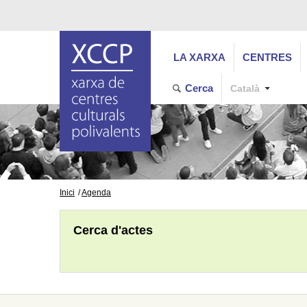
LA XARXA
CENTRES
Cerca
Català
Inici
Agenda
Cerca d'actes