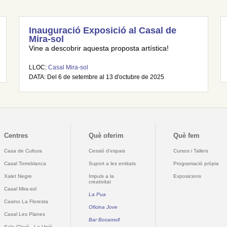
Inauguració Exposició al Casal de
Mira-sol
Vine a descobrir aquesta proposta artística!
LLOC:
Casal Mira-sol
DATA: Del 6 de setembre al 13 d'octubre de 2025
Centres
Què oferim
Què fem
Casa de Cultura
Cessió d'espais
Cursos i Tallers
Casal Torreblanca
Suport a les entitats
Programació pròpia
Xalet Negre
Impuls a la
Exposicions
creativitat
Casal Mira-sol
La Pua
Casino La Floresta
Oficina Jove
Casal Les Planes
Bar Bocamoll
Sala Clavé - La Unió