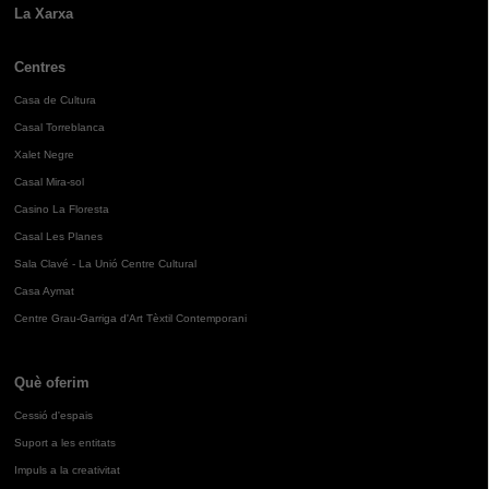
La Xarxa
Centres
Casa de Cultura
Casal Torreblanca
Xalet Negre
Casal Mira-sol
Casino La Floresta
Casal Les Planes
Sala Clavé - La Unió Centre Cultural
Casa Aymat
Centre Grau-Garriga d'Art Tèxtil Contemporani
Què oferim
Cessió d'espais
Suport a les entitats
Impuls a la creativitat