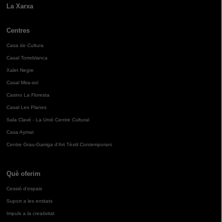
La Xarxa
Centres
Casa de Cultura
Casal Torreblanca
Xalet Negre
Casal Mira-sol
Casino La Floresta
Casal Les Planes
Sala Clavé - La Unió Centre Cultural
Casa Aymat
Centre Grau-Garriga d'Art Tèxtil Contemporani
Què oferim
Cessió d'espais
Suport a les entitats
Impuls a la creativitat