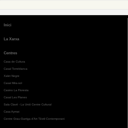
Inici
La Xarxa
Centres
Casa de Cultura
Casal Torreblanca
Xalet Negre
Casal Mira-sol
Casino La Floresta
Casal Les Planes
Sala Clavé - La Unió Centre Cultural
Casa Aymat
Centre Grau-Garriga d'Art Tèxtil Contemporani