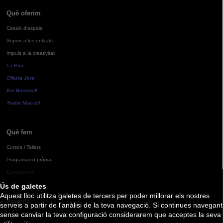
Què oferim
Cessió d'espais
Suport a les entitats
Impuls a la creativitat
La Pua
Oficina Jove
Bar Bocamoll
Teatre Mira-sol
Què fem
Cursos i Tallers
Programació pròpia
Exposicions
Ús de galetes
Aquest lloc utilitza galetes de tercers per poder millorar els nostres
Agenda
serveis a partir de l'anàlisi de la teva navegació. Si continues navegant
sense canviar la teva configuració considerarem que acceptes la seva