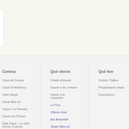
Centres
Què oferim
Què fem
Casa de Cultura
Cessió d'espais
Cursos i Tallers
Casal Torreblanca
Suport a les entitats
Programació pròpia
Xalet Negre
Impuls a la
Exposicions
creativitat
Casal Mira-sol
La Pua
Casino La Floresta
Oficina Jove
Casal Les Planes
Bar Bocamoll
Sala Clavé - La Unió
Centre Cultural
Teatre Mira-sol