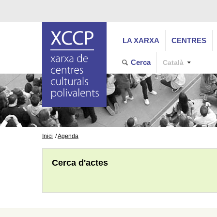
LA XARXA
CENTRES
Cerca
Català
Inici
Agenda
Cerca d'actes