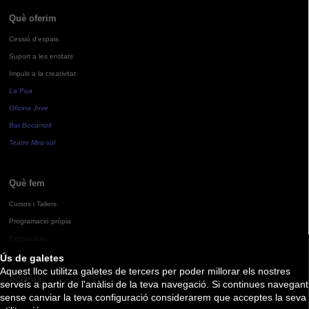
Què oferim
Cessió d'espais
Suport a les entitats
Impuls a la creativitat
La Pua
Oficina Jove
Bar Bocamoll
Teatre Mira-sol
Què fem
Cursos i Tallers
Programació pròpia
Exposicions
Ús de galetes
Aquest lloc utilitza galetes de tercers per poder millorar els nostres
Agenda
serveis a partir de l'anàlisi de la teva navegació. Si continues navegant
sense canviar la teva configuració considerarem que acceptes la seva