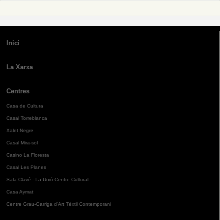
Inici
La Xarxa
Centres
Casa de Cultura
Casal Torreblanca
Xalet Negre
Casal Mira-sol
Casino La Floresta
Casal Les Planes
Sala Clavé - La Unió Centre Cultural
Casa Aymat
Centre Grau-Garriga d'Art Tèxtil Contemporani