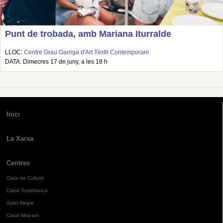
Punt de trobada, amb Mariana Iturralde
LLOC:
Centre Grau Garriga d'Art Tèxtil Contemporani
DATA: Dimecres 17 de juny, a les 18 h
Inici
La Xarxa
Centres
Casa de Cultura
Casal Torreblanca
Xalet Negre
Casal Mira-sol