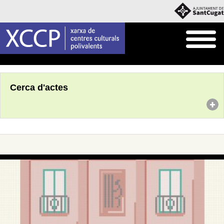
Inici
Agenda
Cerca d'actes