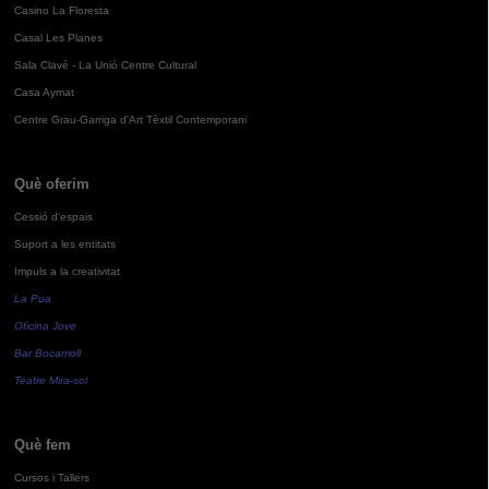
Casino La Floresta
Casal Les Planes
Sala Clavé - La Unió Centre Cultural
Casa Aymat
Centre Grau-Garriga d'Art Tèxtil Contemporani
Què oferim
Cessió d'espais
Suport a les entitats
Impuls a la creativitat
La Pua
Oficina Jove
Bar Bocamoll
Teatre Mira-sol
Què fem
Cursos i Tallers