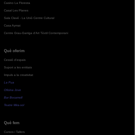
Casino La Floresta
Casal Les Planes
Sala Clavé - La Unió Centre Cultural
Casa Aymat
Centre Grau-Garriga d'Art Tèxtil Contemporani
Què oferim
Cessió d'espais
Suport a les entitats
Impuls a la creativitat
La Pua
Oficina Jove
Bar Bocamoll
Teatre Mira-sol
Què fem
Cursos i Tallers