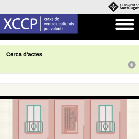
Inici
Agenda
Cerca d'actes