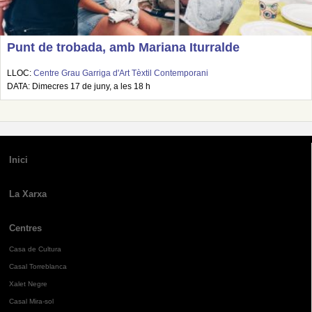
Punt de trobada, amb Mariana Iturralde
LLOC:
Centre Grau Garriga d'Art Tèxtil Contemporani
DATA: Dimecres 17 de juny, a les 18 h
Inici
La Xarxa
Centres
Casa de Cultura
Casal Torreblanca
Xalet Negre
Casal Mira-sol