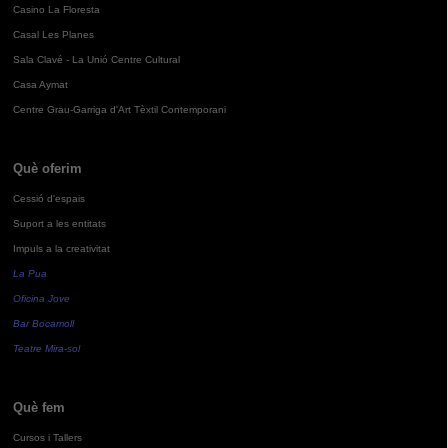
Casino La Floresta
Casal Les Planes
Sala Clavé - La Unió Centre Cultural
Casa Aymat
Centre Grau-Garriga d'Art Tèxtil Contemporani
Què oferim
Cessió d'espais
Suport a les entitats
Impuls a la creativitat
La Pua
Oficina Jove
Bar Bocamoll
Teatre Mira-sol
Què fem
Cursos i Tallers