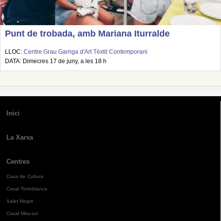
Punt de trobada, amb Mariana Iturralde
LLOC:
Centre Grau Garriga d'Art Tèxtil Contemporani
DATA: Dimecres 17 de juny, a les 18 h
Inici
La Xarxa
Centres
Casa de Cultura
Casal Torreblanca
Xalet Negre
Casal Mira-sol