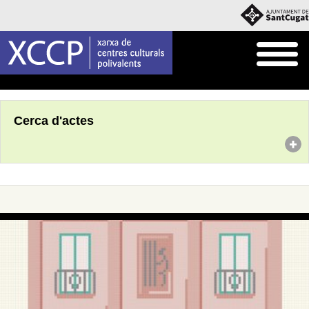
Inici
Agenda
Cerca d'actes