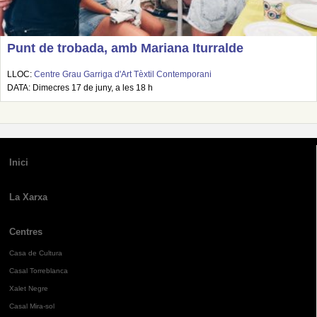
Punt de trobada, amb Mariana Iturralde
LLOC:
Centre Grau Garriga d'Art Tèxtil Contemporani
DATA: Dimecres 17 de juny, a les 18 h
Inici
La Xarxa
Centres
Casa de Cultura
Casal Torreblanca
Xalet Negre
Casal Mira-sol