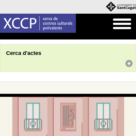
Inici
Agenda
Cerca d'actes