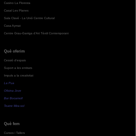
Casino La Floresta
Casal Les Planes
Sala Clavé - La Unió Centre Cultural
Casa Aymat
Centre Grau-Garriga d'Art Tèxtil Contemporani
Què oferim
Cessió d'espais
Suport a les entitats
Impuls a la creativitat
La Pua
Oficina Jove
Bar Bocamoll
Teatre Mira-sol
Què fem
Cursos i Tallers