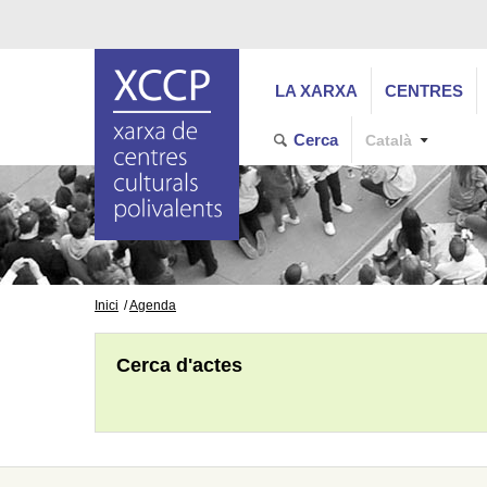
LA XARXA
CENTRES
Cerca
Català
Inici
Agenda
Cerca d'actes