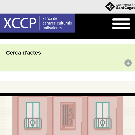
Inici
Agenda
Cerca d'actes