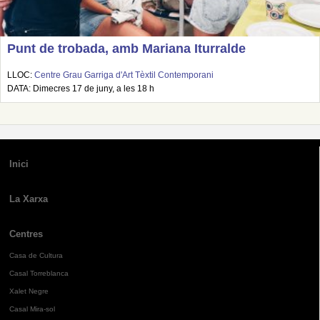
Punt de trobada, amb Mariana Iturralde
LLOC:
Centre Grau Garriga d'Art Tèxtil Contemporani
DATA: Dimecres 17 de juny, a les 18 h
Inici
La Xarxa
Centres
Casa de Cultura
Casal Torreblanca
Xalet Negre
Casal Mira-sol