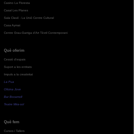
Casino La Floresta
Casal Les Planes
Sala Clavé - La Unió Centre Cultural
Casa Aymat
Centre Grau-Garriga d'Art Tèxtil Contemporani
Què oferim
Cessió d'espais
Suport a les entitats
Impuls a la creativitat
La Pua
Oficina Jove
Bar Bocamoll
Teatre Mira-sol
Què fem
Cursos i Tallers