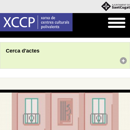
Inici
Agenda
Cerca d'actes