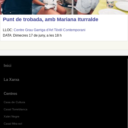
Punt de trobada, amb Mariana Iturralde
LLOC:
Centre Grau Garriga d'Art Tèxtil Contemporani
DATA: Dimecres 17 de juny, a les 18 h
Inici
La Xarxa
Centres
Casa de Cultura
Casal Torreblanca
Xalet Negre
Casal Mira-sol