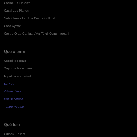
Casino La Floresta
Casal Les Planes
Sala Clavé - La Unió Centre Cultural
Casa Aymat
Centre Grau-Garriga d'Art Tèxtil Contemporani
Què oferim
Cessió d'espais
Suport a les entitats
Impuls a la creativitat
La Pua
Oficina Jove
Bar Bocamoll
Teatre Mira-sol
Què fem
Cursos i Tallers