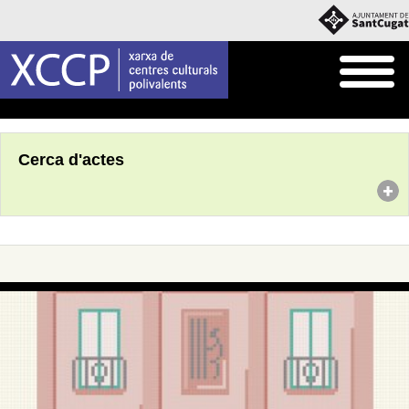
Inici
Agenda
Cerca d'actes