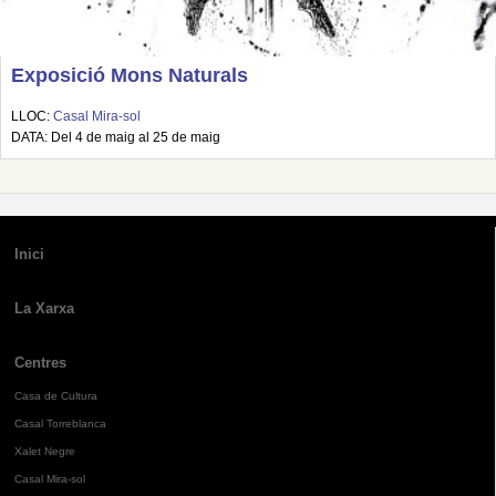
Exposició Mons Naturals
LLOC:
Casal Mira-sol
DATA: Del 4 de maig al 25 de maig
Inici
La Xarxa
Centres
Casa de Cultura
Casal Torreblanca
Xalet Negre
Casal Mira-sol