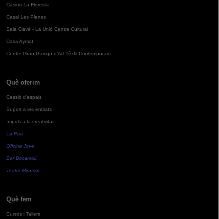
Casino La Floresta
Casal Les Planes
Sala Clavé - La Unió Centre Cultural
Casa Aymat
Centre Grau-Garriga d'Art Tèxtil Contemporani
Què oferim
Cessió d'espais
Suport a les entitats
Impuls a la creativitat
La Pua
Oficina Jove
Bar Bocamoll
Teatre Mira-sol
Què fem
Cursos i Tallers