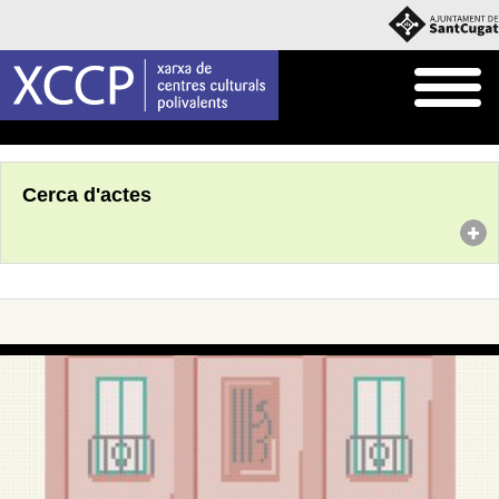
Inici
Agenda
Cerca d'actes