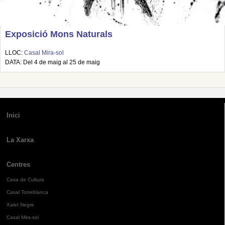
Exposició Mons Naturals
LLOC:
Casal Mira-sol
DATA: Del 4 de maig al 25 de maig
Inici
La Xarxa
Centres
Casa de Cultura
Casal Torreblanca
Xalet Negre
Casal Mira-sol