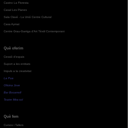
Casino La Floresta
Casal Les Planes
Sala Clavé - La Unió Centre Cultural
Casa Aymat
Centre Grau-Garriga d'Art Tèxtil Contemporani
Què oferim
Cessió d'espais
Suport a les entitats
Impuls a la creativitat
La Pua
Oficina Jove
Bar Bocamoll
Teatre Mira-sol
Què fem
Cursos i Tallers