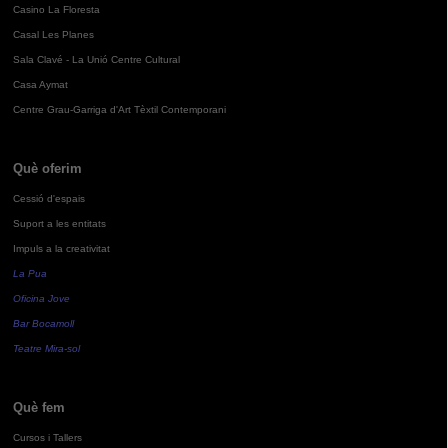
Casino La Floresta
Casal Les Planes
Sala Clavé - La Unió Centre Cultural
Casa Aymat
Centre Grau-Garriga d'Art Tèxtil Contemporani
Què oferim
Cessió d'espais
Suport a les entitats
Impuls a la creativitat
La Pua
Oficina Jove
Bar Bocamoll
Teatre Mira-sol
Què fem
Cursos i Tallers