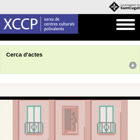
Inici
Agenda
Cerca d'actes