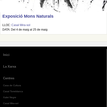
Exposició Mons Naturals
LLOC:
Casal Mira-sol
DATA: Del 4 de maig al 25 de maig
Inici
La Xarxa
Centres
Casa de Cultura
Casal Torreblanca
Xalet Negre
Casal Mira-sol