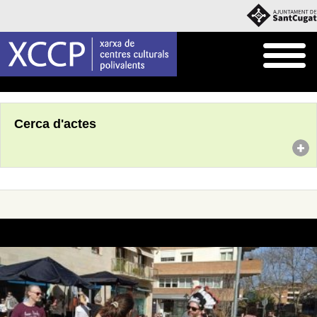
Inici
Agenda
Cerca d'actes