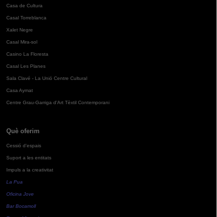
Casa de Cultura
Casal Torreblanca
Xalet Negre
Casal Mira-sol
Casino La Floresta
Casal Les Planes
Sala Clavé - La Unió Centre Cultural
Casa Aymat
Centre Grau-Garriga d'Art Tèxtil Contemporani
Què oferim
Cessió d'espais
Suport a les entitats
Impuls a la creativitat
La Pua
Oficina Jove
Bar Bocamoll