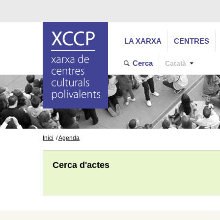
LA XARXA
CENTRES
Cerca
Català
Inici
Agenda
Cerca d'actes