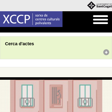
Inici
Agenda
Cerca d'actes