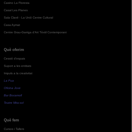
Casino La Floresta
Casal Les Planes
Sala Clavé - La Unió Centre Cultural
Casa Aymat
Centre Grau-Garriga d'Art Tèxtil Contemporani
Què oferim
Cessió d'espais
Suport a les entitats
Impuls a la creativitat
La Pua
Oficina Jove
Bar Bocamoll
Teatre Mira-sol
Què fem
Cursos i Tallers