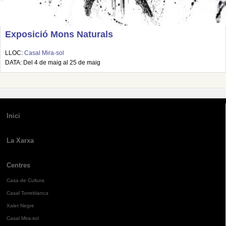
Exposició Mons Naturals
LLOC:
Casal Mira-sol
DATA: Del 4 de maig al 25 de maig
Inici
La Xarxa
Centres
Casa de Cultura
Casal Torreblanca
Xalet Negre
Casal Mira-sol