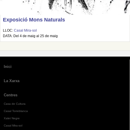
Exposició Mons Naturals
LLOC:
Casal Mira-sol
DATA: Del 4 de maig al 25 de maig
Inici
La Xarxa
Centres
Casa de Cultura
Casal Torreblanca
Xalet Negre
Casal Mira-sol