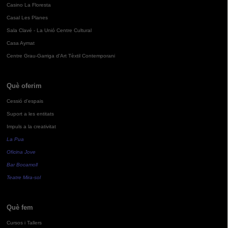
Casino La Floresta
Casal Les Planes
Sala Clavé - La Unió Centre Cultural
Casa Aymat
Centre Grau-Garriga d'Art Tèxtil Contemporani
Què oferim
Cessió d'espais
Suport a les entitats
Impuls a la creativitat
La Pua
Oficina Jove
Bar Bocamoll
Teatre Mira-sol
Què fem
Cursos i Tallers