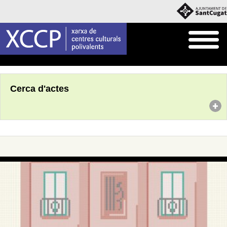
Inici
Agenda
Cerca d'actes