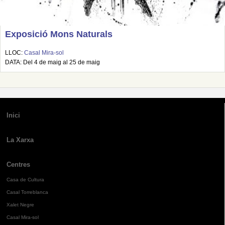
Exposició Mons Naturals
LLOC:
Casal Mira-sol
DATA: Del 4 de maig al 25 de maig
Inici
La Xarxa
Centres
Casa de Cultura
Casal Torreblanca
Xalet Negre
Casal Mira-sol