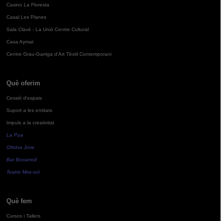
Casino La Floresta
Casal Les Planes
Sala Clavé - La Unió Centre Cultural
Casa Aymat
Centre Grau-Garriga d'Art Tèxtil Contemporani
Què oferim
Cessió d'espais
Suport a les entitats
Impuls a la creativitat
La Pua
Oficina Jove
Bar Bocamoll
Teatre Mira-sol
Què fem
Cursos i Tallers