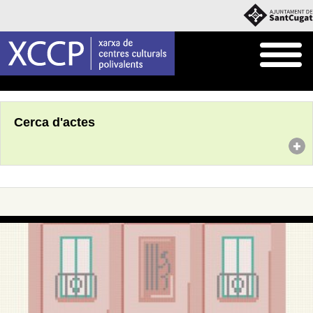
Inici
Agenda
Cerca d'actes