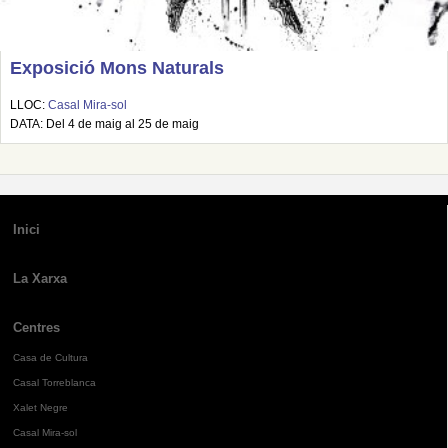
Exposició Mons Naturals
LLOC:
Casal Mira-sol
DATA: Del 4 de maig al 25 de maig
Inici
La Xarxa
Centres
Casa de Cultura
Casal Torreblanca
Xalet Negre
Casal Mira-sol