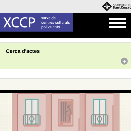
Inici
Agenda
Cerca d'actes