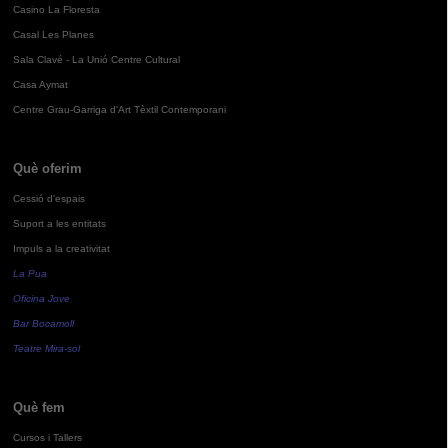
Casino La Floresta
Casal Les Planes
Sala Clavé - La Unió Centre Cultural
Casa Aymat
Centre Grau-Garriga d'Art Tèxtil Contemporani
Què oferim
Cessió d'espais
Suport a les entitats
Impuls a la creativitat
La Pua
Oficina Jove
Bar Bocamoll
Teatre Mira-sol
Què fem
Cursos i Tallers