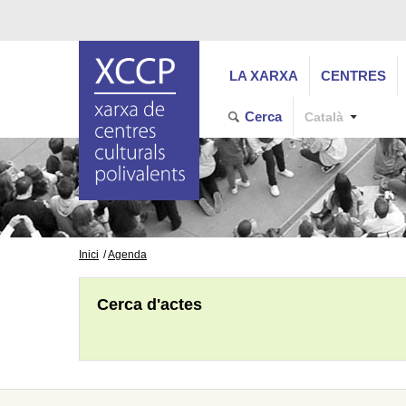
LA XARXA
CENTRES
Cerca
Català
Inici
Agenda
Cerca d'actes