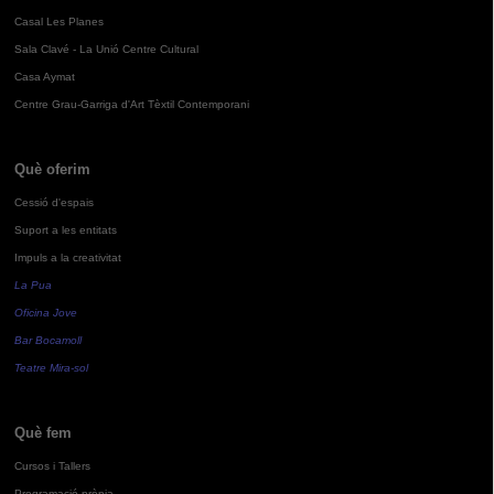
Casal Les Planes
Sala Clavé - La Unió Centre Cultural
Casa Aymat
Centre Grau-Garriga d'Art Tèxtil Contemporani
Què oferim
Cessió d'espais
Suport a les entitats
Impuls a la creativitat
La Pua
Oficina Jove
Bar Bocamoll
Teatre Mira-sol
Què fem
Cursos i Tallers
Programació pròpia