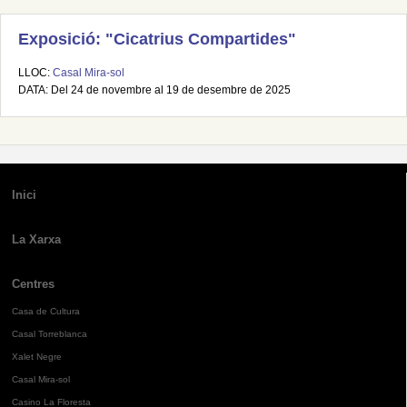
Exposició: "Cicatrius Compartides"
LLOC:
Casal Mira-sol
DATA: Del 24 de novembre al 19 de desembre de 2025
Inici
La Xarxa
Centres
Casa de Cultura
Casal Torreblanca
Xalet Negre
Casal Mira-sol
Casino La Floresta