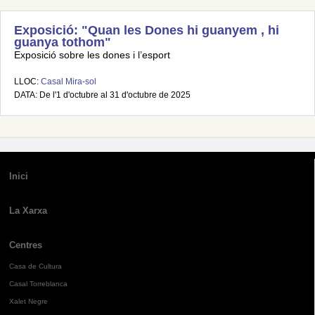
Exposició: "Quan les Dones hi guanyem , hi
guanya tothom"
Exposició sobre les dones i l’esport
LLOC:
Casal Mira-sol
DATA: De l'1 d'octubre al 31 d'octubre de 2025
Inici
La Xarxa
Centres
Casa de Cultura
Casal Torreblanca
Xalet Negre