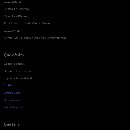
Casal Mira-sol
Casino La Floresta
Casal Les Planes
Sala Clavé - La Unió Centre Cultural
Casa Aymat
Centre Grau-Garriga d'Art Tèxtil Contemporani
Què oferim
Cessió d'espais
Suport a les entitats
Impuls a la creativitat
La Pua
Oficina Jove
Bar Bocamoll
Teatre Mira-sol
Què fem