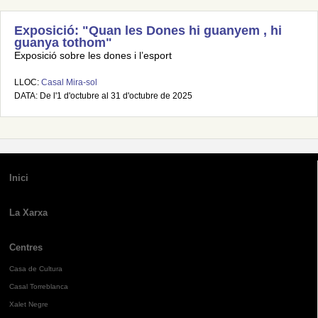
Exposició: "Quan les Dones hi guanyem , hi
guanya tothom"
Exposició sobre les dones i l’esport
LLOC:
Casal Mira-sol
DATA: De l'1 d'octubre al 31 d'octubre de 2025
Inici
La Xarxa
Centres
Casa de Cultura
Casal Torreblanca
Xalet Negre