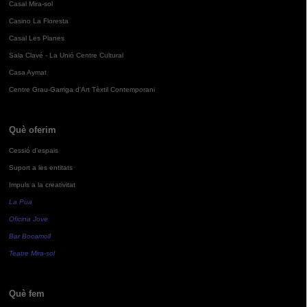
Casal Mira-sol
Casino La Floresta
Casal Les Planes
Sala Clavé - La Unió Centre Cultural
Casa Aymat
Centre Grau-Garriga d'Art Tèxtil Contemporani
Què oferim
Cessió d'espais
Suport a les entitats
Impuls a la creativitat
La Pua
Oficina Jove
Bar Bocamoll
Teatre Mira-sol
Què fem