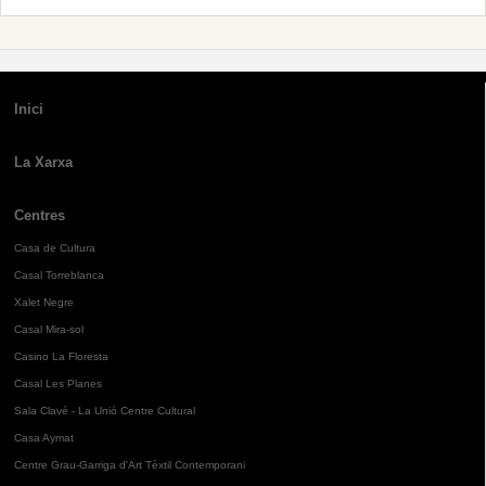
Inici
La Xarxa
Centres
Casa de Cultura
Casal Torreblanca
Xalet Negre
Casal Mira-sol
Casino La Floresta
Casal Les Planes
Sala Clavé - La Unió Centre Cultural
Casa Aymat
Centre Grau-Garriga d'Art Tèxtil Contemporani