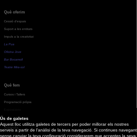
Què oferim
Cessió d'espais
Suport a les entitats
Impuls a la creativitat
La Pua
Oficina Jove
Bar Bocamoll
Teatre Mira-sol
Què fem
Cursos i Tallers
Programació pròpia
Exposicions
Ús de galetes
Aquest lloc utilitza galetes de tercers per poder millorar els nostres
Agenda
serveis a partir de l'anàlisi de la teva navegació. Si continues navegant
sense canviar la teva configuració considerarem que acceptes la seva