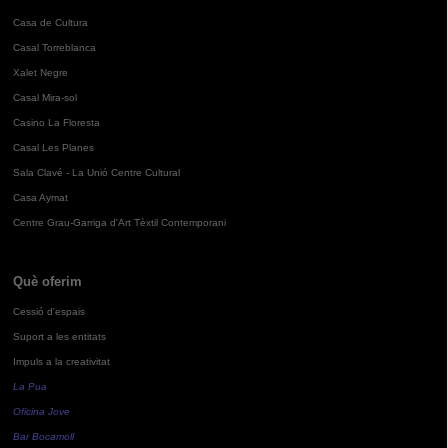
Casa de Cultura
Casal Torreblanca
Xalet Negre
Casal Mira-sol
Casino La Floresta
Casal Les Planes
Sala Clavé - La Unió Centre Cultural
Casa Aymat
Centre Grau-Garriga d'Art Tèxtil Contemporani
Què oferim
Cessió d'espais
Suport a les entitats
Impuls a la creativitat
La Pua
Oficina Jove
Bar Bocamoll