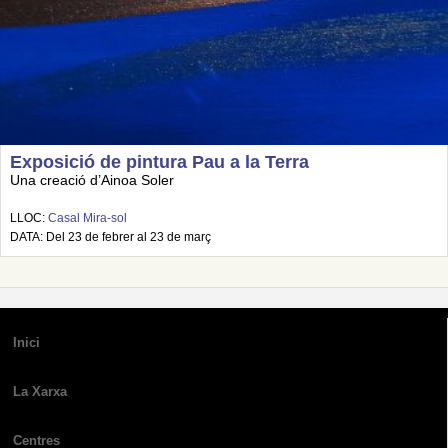
Exposició de pintura Pau a la Terra
Una creació d’Ainoa Soler
LLOC:
Casal Mira-sol
DATA: Del 23 de febrer al 23 de març
Inici
La Xarxa
Centres