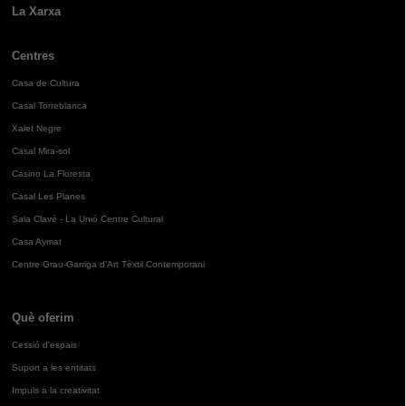
La Xarxa
Centres
Casa de Cultura
Casal Torreblanca
Xalet Negre
Casal Mira-sol
Casino La Floresta
Casal Les Planes
Sala Clavé - La Unió Centre Cultural
Casa Aymat
Centre Grau-Garriga d'Art Tèxtil Contemporani
Què oferim
Cessió d'espais
Suport a les entitats
Impuls a la creativitat