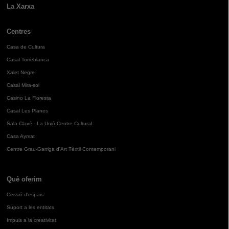
La Xarxa
Centres
Casa de Cultura
Casal Torreblanca
Xalet Negre
Casal Mira-sol
Casino La Floresta
Casal Les Planes
Sala Clavé - La Unió Centre Cultural
Casa Aymat
Centre Grau-Garriga d'Art Tèxtil Contemporani
Què oferim
Cessió d'espais
Suport a les entitats
Impuls a la creativitat