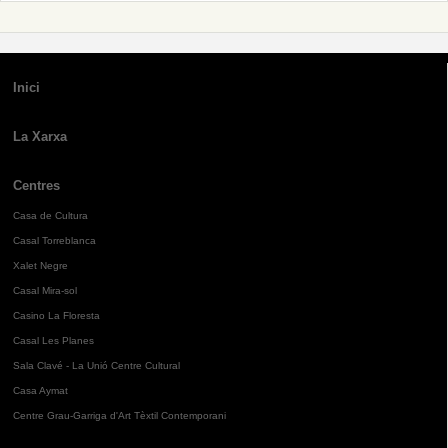
Inici
La Xarxa
Centres
Casa de Cultura
Casal Torreblanca
Xalet Negre
Casal Mira-sol
Casino La Floresta
Casal Les Planes
Sala Clavé - La Unió Centre Cultural
Casa Aymat
Centre Grau-Garriga d'Art Tèxtil Contemporani