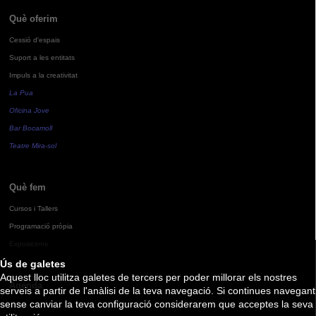
Què oferim
Cessió d'espais
Suport a les entitats
Impuls a la creativitat
La Pua
Oficina Jove
Bar Bocamoll
Teatre Mira-sol
Què fem
Cursos i Tallers
Programació pròpia
Exposicions
Ús de galetes
Aquest lloc utilitza galetes de tercers per poder millorar els nostres
Agenda
serveis a partir de l'anàlisi de la teva navegació. Si continues navegant
sense canviar la teva configuració considerarem que acceptes la seva