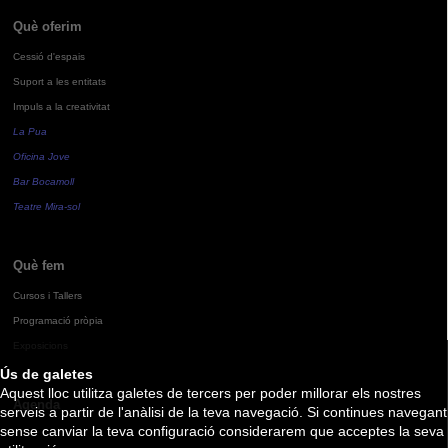
Què oferim
Cessió d'espais
Suport a les entitats
Impuls a la creativitat
La Pua
Oficina Jove
Bar Bocamoll
Teatre Mira-sol
Què fem
Cursos i Tallers
Programació pròpia
Exposicions
Ús de galetes
Aquest lloc utilitza galetes de tercers per poder millorar els nostres
Agenda
serveis a partir de l'anàlisi de la teva navegació. Si continues navegant
sense canviar la teva configuració considerarem que acceptes la seva