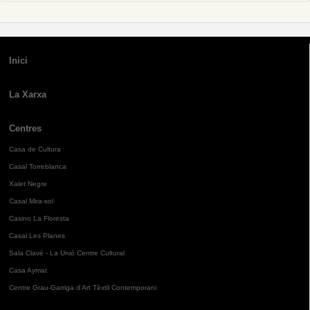
Inici
La Xarxa
Centres
Casa de Cultura
Casal Torreblanca
Xalet Negre
Casal Mira-sol
Casino La Floresta
Casal Les Planes
Sala Clavé - La Unió Centre Cultural
Casa Aymat
Centre Grau-Garriga d'Art Tèxtil Contemporani