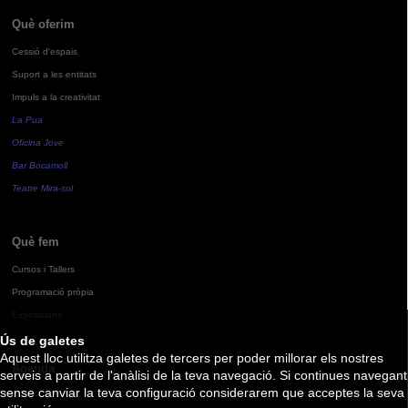
Què oferim
Cessió d'espais
Suport a les entitats
Impuls a la creativitat
La Pua
Oficina Jove
Bar Bocamoll
Teatre Mira-sol
Què fem
Cursos i Tallers
Programació pròpia
Exposicions
Ús de galetes
Aquest lloc utilitza galetes de tercers per poder millorar els nostres
Agenda
serveis a partir de l'anàlisi de la teva navegació. Si continues navegant
sense canviar la teva configuració considerarem que acceptes la seva