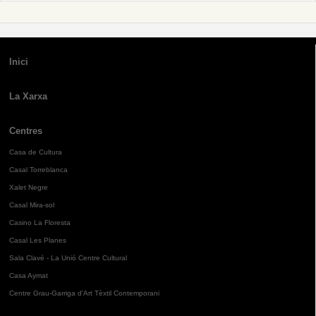
Inici
La Xarxa
Centres
Casa de Cultura
Casal Torreblanca
Xalet Negre
Casal Mira-sol
Casino La Floresta
Casal Les Planes
Sala Clavé - La Unió Centre Cultural
Casa Aymat
Centre Grau-Garriga d'Art Tèxtil Contemporani