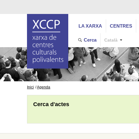
LA XARXA
CENTRES
Cerca
Català
Inici
Agenda
Cerca d'actes