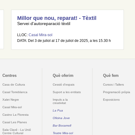
Millor que nou, reparat! - Tèxtil
Servei d'autoreparació tèxtil
LLOC:
Casal Mira-sol
DATA: Del 3 de juliol al 17 de juliol de 2025, a les 15.30 h
Centres
Què oferim
Què fem
Casa de Cultura
Cessió d'espais
Cursos i Tallers
Casal Torreblanca
Suport a les entitats
Programació pròpia
Xalet Negre
Impuls a la
Exposicions
creativitat
Casal Mira-sol
La Pua
Casino La Floresta
Oficina Jove
Casal Les Planes
Bar Bocamoll
Sala Clavé - La Unió
Centre Cultural
Teatre Mira-sol