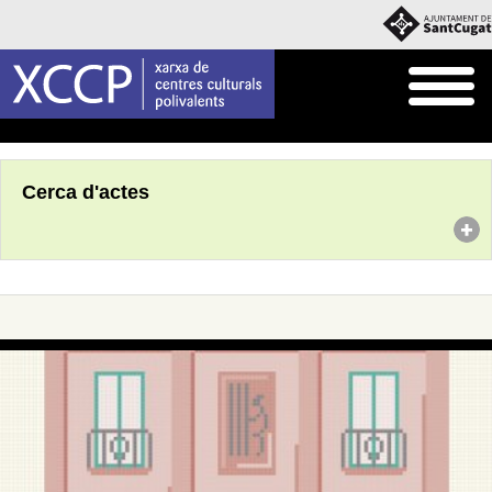
Inici
Agenda
Cerca d'actes