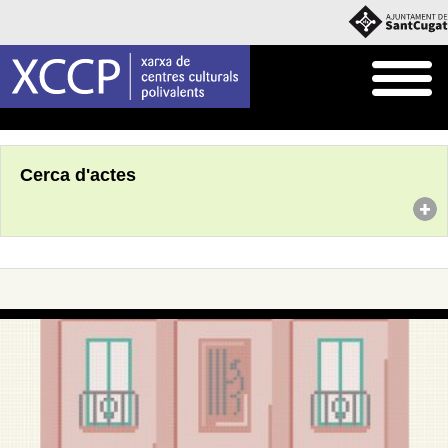
Inici
Agenda
Cerca d'actes