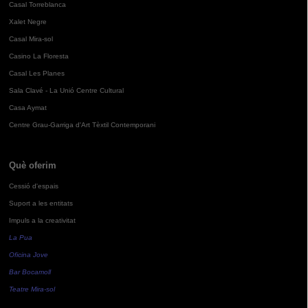
Casal Torreblanca
Xalet Negre
Casal Mira-sol
Casino La Floresta
Casal Les Planes
Sala Clavé - La Unió Centre Cultural
Casa Aymat
Centre Grau-Garriga d'Art Tèxtil Contemporani
Què oferim
Cessió d'espais
Suport a les entitats
Impuls a la creativitat
La Pua
Oficina Jove
Bar Bocamoll
Teatre Mira-sol