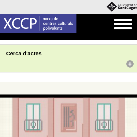
Inici
Agenda
Cerca d'actes