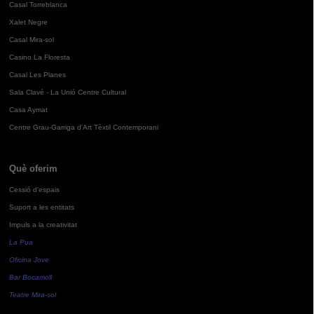
Casal Torreblanca
Xalet Negre
Casal Mira-sol
Casino La Floresta
Casal Les Planes
Sala Clavé - La Unió Centre Cultural
Casa Aymat
Centre Grau-Garriga d'Art Tèxtil Contemporani
Què oferim
Cessió d'espais
Suport a les entitats
Impuls a la creativitat
La Pua
Oficina Jove
Bar Bocamoll
Teatre Mira-sol