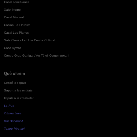
Casal Torreblanca
Xalet Negre
Casal Mira-sol
Casino La Floresta
Casal Les Planes
Sala Clavé - La Unió Centre Cultural
Casa Aymat
Centre Grau-Garriga d'Art Tèxtil Contemporani
Què oferim
Cessió d'espais
Suport a les entitats
Impuls a la creativitat
La Pua
Oficina Jove
Bar Bocamoll
Teatre Mira-sol