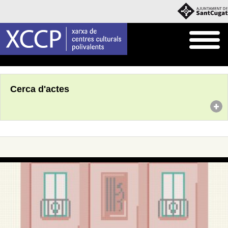
Inici
Agenda
Cerca d'actes